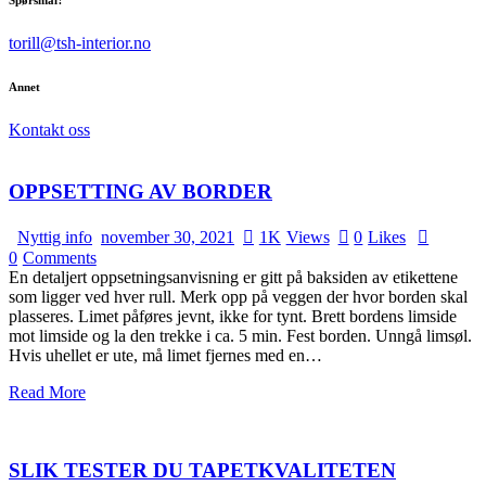
Spørsmål?
torill@tsh-interior.no
Annet
Kontakt oss
OPPSETTING AV BORDER
Nyttig info
november 30, 2021
1K
Views
0
Likes
0
Comments
En detaljert oppsetningsanvisning er gitt på baksiden av etikettene
som ligger ved hver rull. Merk opp på veggen der hvor borden skal
plasseres. Limet påføres jevnt, ikke for tynt. Brett bordens limside
mot limside og la den trekke i ca. 5 min. Fest borden. Unngå limsøl.
Hvis uhellet er ute, må limet fjernes med en…
Read More
SLIK TESTER DU TAPETKVALITETEN