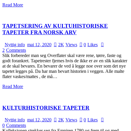
Read More
TAPETSERING AV KULTUHISTORISKE
TAPETER FRA NORSK ARV
Nyttig info
mai 12, 2020
2K
Views
0
Likes
2
Comments
Slik forbereder man seg Overflater skal være rene, tørre, faste og
godt forankret. Tapetrester fjernes hvis de ikke er av en slik karakter
at de skal bevares. En bevarer de ved å legge noe over som det nye
tapetet legges på. Da har man bevart historien i veggen. Alle malte
flater vaskes/mattes , de må…
Read More
KULTURHISTORISKE TAPETER
Nyttig info
mai 12, 2020
2K
Views
0
Likes
0
Comments
Kolleksjonen strekker seg fra Empiren 1780 og frem til og med