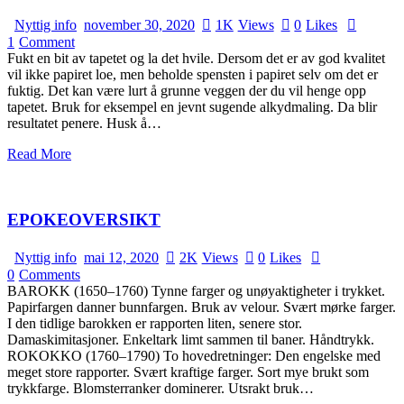
Nyttig info
november 30, 2020
1K
Views
0
Likes
1
Comment
Fukt en bit av tapetet og la det hvile. Dersom det er av god kvalitet
vil ikke papiret loe, men beholde spensten i papiret selv om det er
fuktig. Det kan være lurt å grunne veggen der du vil henge opp
tapetet. Bruk for eksempel en jevnt sugende alkydmaling. Da blir
resultatet penere. Husk å…
Read More
EPOKEOVERSIKT
Nyttig info
mai 12, 2020
2K
Views
0
Likes
0
Comments
BAROKK (1650–1760) Tynne farger og unøyaktigheter i trykket.
Papirfargen danner bunnfargen. Bruk av velour. Svært mørke farger.
I den tidlige barokken er rapporten liten, senere stor.
Damaskimitasjoner. Enkeltark limt sammen til baner. Håndtrykk.
ROKOKKO (1760–1790) To hovedretninger: Den engelske med
meget store rapporter. Svært kraftige farger. Sort mye brukt som
trykkfarge. Blomsterranker dominerer. Utsrakt bruk…