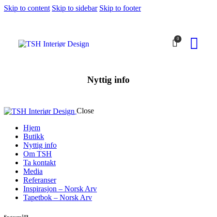
Skip to content
Skip to sidebar
Skip to footer
0
Nyttig info
Close
Hjem
Butikk
Nyttig info
Om TSH
Ta kontakt
Media
Referanser
Inspirasjon – Norsk Arv
Tapetbok – Norsk Arv