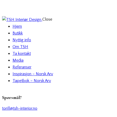
Close
Hjem
Butikk
Nyttig info
Om TSH
Ta kontakt
Media
Referanser
Inspirasjon – Norsk Arv
Tapetbok – Norsk Arv
Spørsmål?
torill@tsh-interior.no