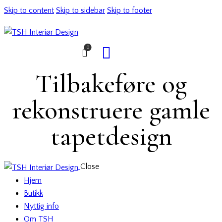
Skip to content
Skip to sidebar
Skip to footer
0
Tilbakeføre og
rekonstruere gamle
tapetdesign
Close
Hjem
Butikk
Nyttig info
Om TSH