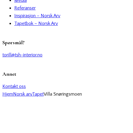
Media
Referanser
Inspirasjon – Norsk Arv
Tapetbok – Norsk Arv
Spørsmål?
torill@tsh-interior.no
Annet
Kontakt oss
Hjem
Norsk arv
Tapet
Villa Snøringsmoen