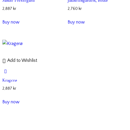
Sande Prestegård
Jakhellngården, Bodø
2,887
kr
2,760
kr
Buy now
Buy now
Add to Wishlist
Kragerø
2,887
kr
Buy now