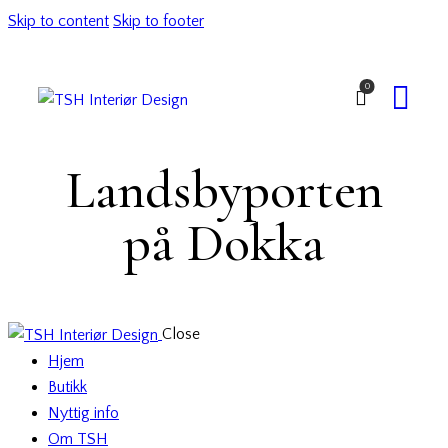
Skip to content
Skip to footer
0
Landsbyporten
på Dokka
Close
Hjem
Butikk
Nyttig info
Om TSH