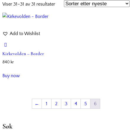
Viser 31–31 av 31 resultater
Add to Wishlist
Kirkevolden – Border
840
kr
Buy now
←
1
2
3
4
5
6
Søk