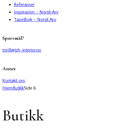
Referanser
Inspirasjon – Norsk Arv
Tapetbok – Norsk Arv
Spørsmål?
torill@tsh-interior.no
Annet
Kontakt oss
Hjem
Butikk
Side 6
Butikk